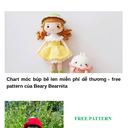
Chart móc búp bê len miễn phí dễ thương - free
pattern của Beary Bearnita