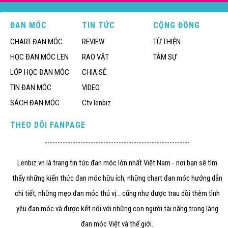
ĐAN MÓC
TIN TỨC
CỘNG ĐỒNG
CHART ĐAN MÓC
REVIEW
TỪ THIỆN
HỌC ĐAN MÓC LEN
RAO VẶT
TÂM SỰ
LỚP HỌC ĐAN MÓC
CHIA SẺ
TIN ĐAN MÓC
VIDEO
SÁCH ĐAN MÓC
Ctv lenbiz
THEO DÕI FANPAGE
---------------------------------------------------------
Lenbiz.vn là trang tin tức đan móc lớn nhất Việt Nam - nơi bạn sẽ tìm
thấy những kiến thức đan móc hữu ích, những chart đan móc hướng dẫn
chi tiết, những mẹo đan móc thú vị... cũng như được trau dồi thêm tình
yêu đan móc và được kết nối với những con người tài năng trong làng
đan móc Việt và thế giới.