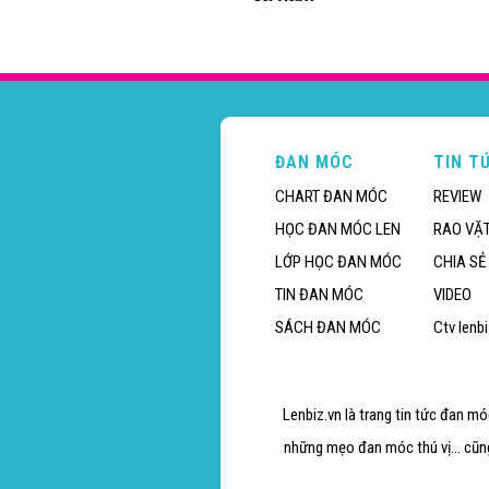
ĐAN MÓC
TIN T
CHART ĐAN MÓC
REVIEW
HỌC ĐAN MÓC LEN
RAO VẶ
LỚP HỌC ĐAN MÓC
CHIA SẺ
TIN ĐAN MÓC
VIDEO
SÁCH ĐAN MÓC
Ctv lenb
Lenbiz.vn là trang tin tức đan m
những mẹo đan móc thú vị... cũn