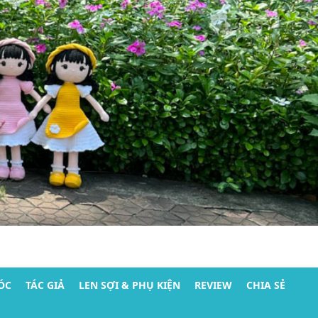
ÓC
TÁC GIẢ
LEN SỢI & PHỤ KIỆN
REVIEW
CHIA SẺ