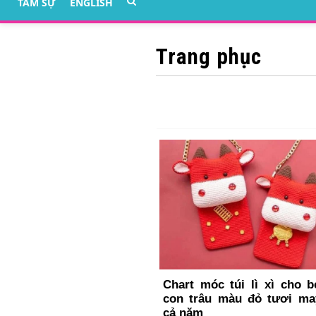
TÂM SỰ
ENGLISH
Trang phục
Chart móc túi lì xì cho b
con trâu màu đỏ tươi m
cả năm