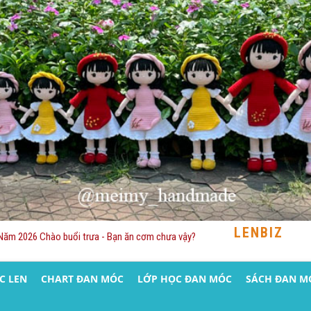
LENBIZ
Năm 2026 Chào buổi trưa - Bạn ăn cơm chưa vậy?
C LEN
CHART ĐAN MÓC
LỚP HỌC ĐAN MÓC
SÁCH ĐAN M