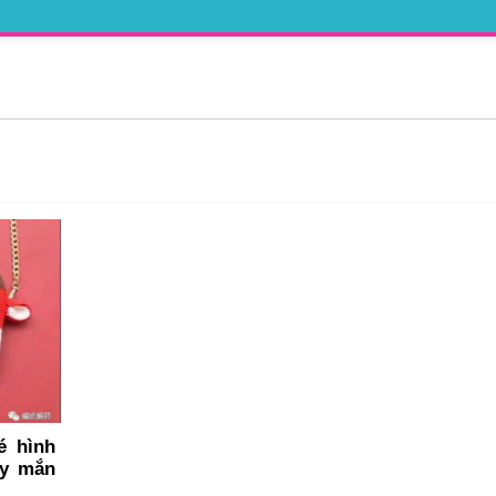
é hình
ay mắn