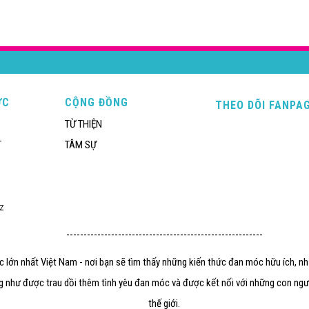
ỨC
CỘNG ĐỒNG
THEO DÕI FANPA
TỪ THIỆN
T
TÂM SỰ
iz
---------------------------------------------------------
óc lớn nhất Việt Nam - nơi bạn sẽ tìm thấy những kiến thức đan móc hữu ích, n
g như được trau dồi thêm tình yêu đan móc và được kết nối với những con ngườ
thế giới.