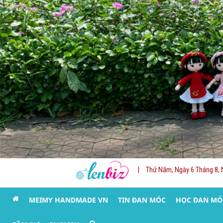
|
Thứ Năm, Ngày 6 Tháng 8, 
MEIMY HANDMADE VN
TIN ĐAN MÓC
HỌC ĐAN MÓ