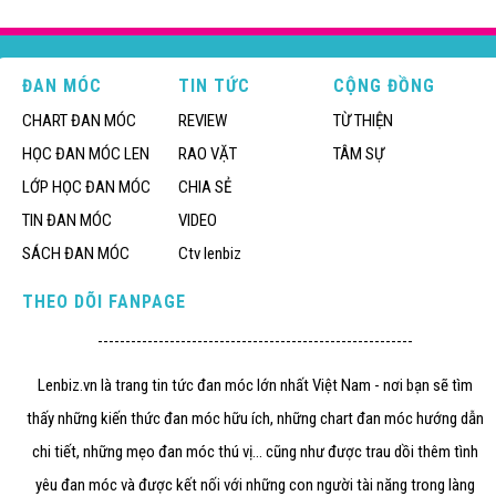
ĐAN MÓC
TIN TỨC
CỘNG ĐỒNG
CHART ĐAN MÓC
REVIEW
TỪ THIỆN
HỌC ĐAN MÓC LEN
RAO VẶT
TÂM SỰ
LỚP HỌC ĐAN MÓC
CHIA SẺ
TIN ĐAN MÓC
VIDEO
SÁCH ĐAN MÓC
Ctv lenbiz
THEO DÕI FANPAGE
---------------------------------------------------------
Lenbiz.vn là trang tin tức đan móc lớn nhất Việt Nam - nơi bạn sẽ tìm
thấy những kiến thức đan móc hữu ích, những chart đan móc hướng dẫn
chi tiết, những mẹo đan móc thú vị... cũng như được trau dồi thêm tình
yêu đan móc và được kết nối với những con người tài năng trong làng