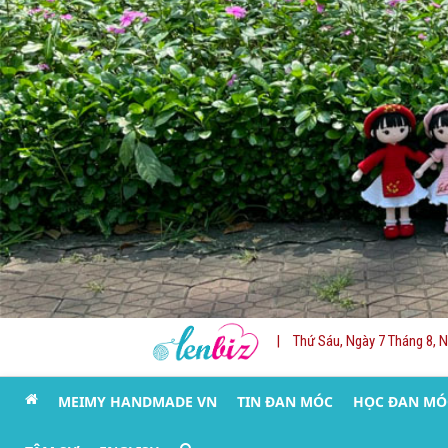
|
Thứ Sáu, Ngày 7 Tháng 8, 
MEIMY HANDMADE VN
TIN ĐAN MÓC
HỌC ĐAN MÓ