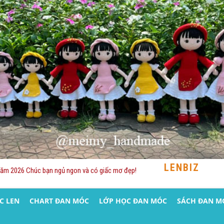
LENBIZ
Năm 2026 Chúc bạn ngủ ngon và có giấc mơ đẹp!
C LEN
CHART ĐAN MÓC
LỚP HỌC ĐAN MÓC
SÁCH ĐAN M