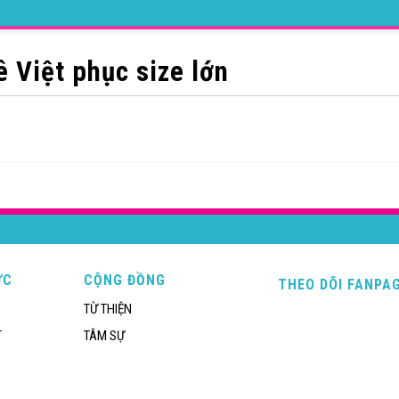
 Việt phục size lớn
ỨC
CỘNG ĐỒNG
THEO DÕI FANPA
TỪ THIỆN
T
TÂM SỰ