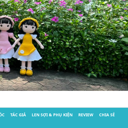
ÓC
TÁC GIẢ
LEN SỢI & PHỤ KIỆN
REVIEW
CHIA SẺ