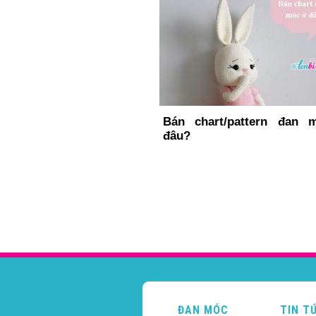
Bán chart/pattern đan
đâu?
ĐAN MÓC
TIN T