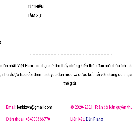
TỪ THIỆN
T
TÂM SỰ
iz
---------------------------------------------------------
óc lớn nhất Việt Nam - nơi bạn sẽ tìm thấy những kiến thức đan móc hữu ích, n
g như được trau dồi thêm tình yêu đan móc và được kết nối với những con ngườ
thế giới.
Email:
lenbizvn@gmail.com
© 2020-2021. Toàn bộ bản quyền thu
Điện thoại: +84903866770
Liên kết:
Đàn Piano