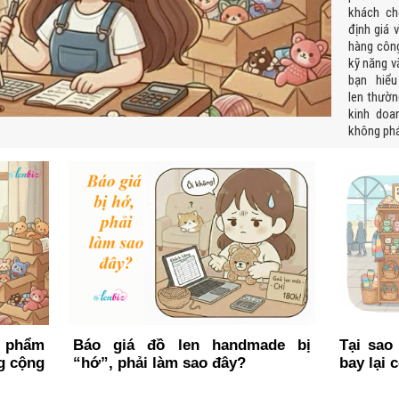
khách ch
định giá
hàng công
kỹ năng v
bạn hiể
len thườn
kinh doa
không phá
n phẩm
Báo giá đồ len handmade bị
Tại sao
g cộng
“hớ”, phải làm sao đây?
bay lại 