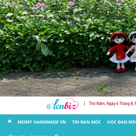
|
Thứ Năm, Ngày 6 Tháng 8, 
MEIMY HANDMADE VN
TIN ĐAN MÓC
HỌC ĐAN MÓ