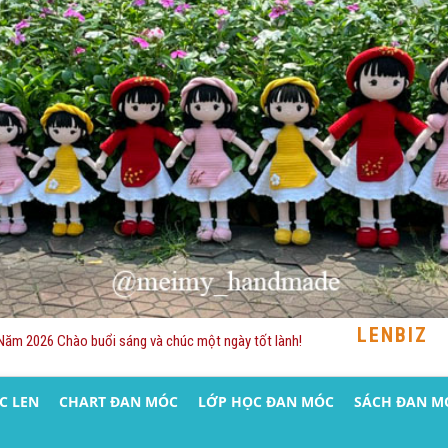
LENBIZ
Năm 2026 Chào buổi sáng và chúc một ngày tốt lành!
C LEN
CHART ĐAN MÓC
LỚP HỌC ĐAN MÓC
SÁCH ĐAN M