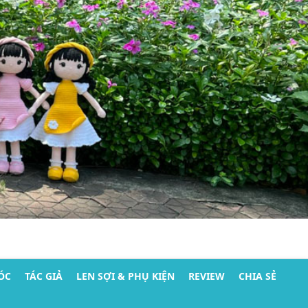
ÓC
TÁC GIẢ
LEN SỢI & PHỤ KIỆN
REVIEW
CHIA SẺ