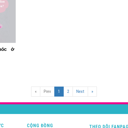
 móc ở
«
Prev
1
2
Next
»
ỨC
CỘNG ĐỒNG
THEO DÕI FANPA