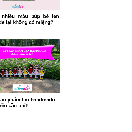
 nhiều mẫu búp bê len
e lại không có miệng?
sản phẩm len handmade –
ều cần biết!