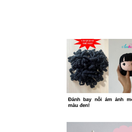
Đánh bay nỗi ám ảnh m
màu đen!