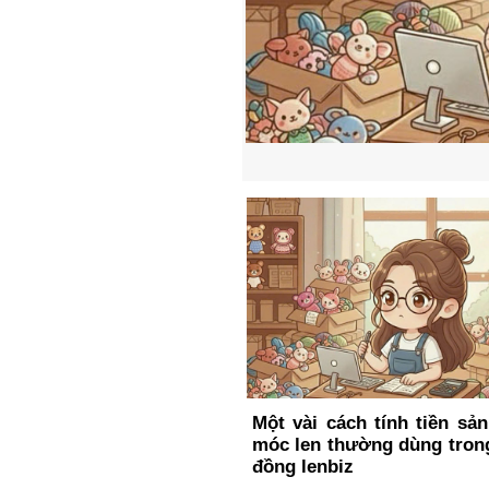
Một vài cách tính tiền sả
móc len thường dùng tron
đồng lenbiz