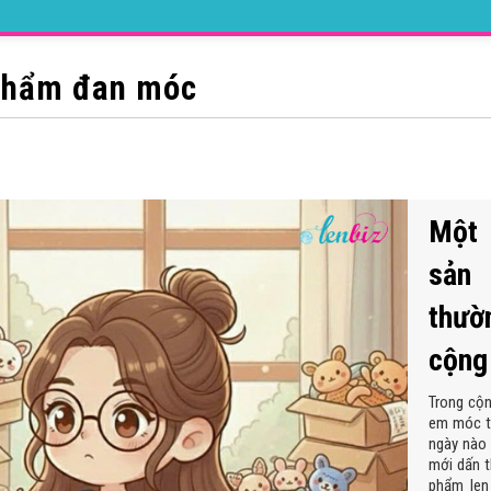
phẩm đan móc
Một 
sản
thư
cộng
Trong cộ
em móc t
ngày nào 
mới dấn 
phẩm len