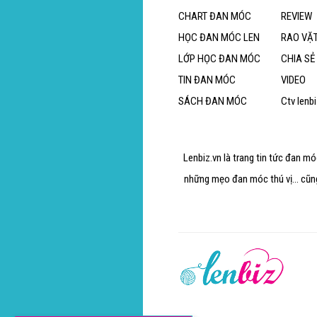
CHART ĐAN MÓC
REVIEW
HỌC ĐAN MÓC LEN
RAO VẶ
LỚP HỌC ĐAN MÓC
CHIA SẺ
TIN ĐAN MÓC
VIDEO
SÁCH ĐAN MÓC
Ctv lenb
Lenbiz.vn là trang tin tức đan m
những mẹo đan móc thú vị... cũn