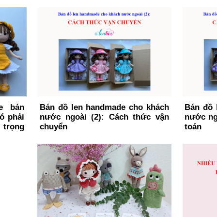
e bán
Bán đồ len handmade cho khách
Bán đồ 
ó phải
nước ngoài (2): Cách thức vận
nước ng
 trọng
chuyển
toán