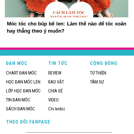
Móc tóc cho búp bê len: Làm thế nào để tóc xoăn
hay thẳng theo ý muốn?
ĐAN MÓC
TIN TỨC
CỘNG ĐỒNG
CHART ĐAN MÓC
REVIEW
TỪ THIỆN
HỌC ĐAN MÓC LEN
RAO VẶT
TÂM SỰ
LỚP HỌC ĐAN MÓC
CHIA SẺ
TIN ĐAN MÓC
VIDEO
SÁCH ĐAN MÓC
Ctv lenbiz
THEO DÕI FANPAGE
---------------------------------------------------------