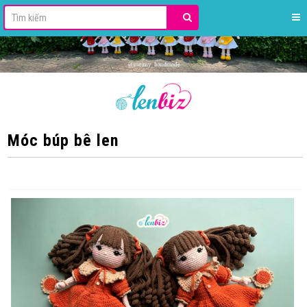
Móc búp bê len