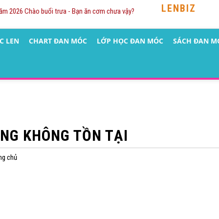
LENBIZ
Năm 2026 Chào buổi trưa - Bạn ăn cơm chưa vậy?
C LEN
CHART ĐAN MÓC
LỚP HỌC ĐAN MÓC
SÁCH ĐAN M
NG KHÔNG TỒN TẠI
ang chủ