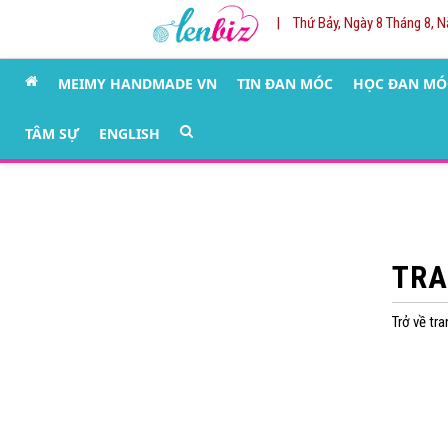
|
Thứ Bảy, Ngày 8 Tháng 8, 
MEIMY HANDMADE VN
TIN ĐAN MÓC
HỌC ĐAN MÓ
TÂM SỰ
ENGLISH
TRA
Trở về tr