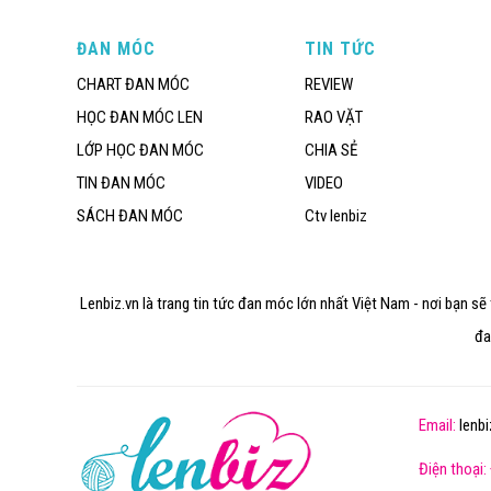
ĐAN MÓC
TIN TỨC
CHART ĐAN MÓC
REVIEW
HỌC ĐAN MÓC LEN
RAO VẶT
LỚP HỌC ĐAN MÓC
CHIA SẺ
TIN ĐAN MÓC
VIDEO
SÁCH ĐAN MÓC
Ctv lenbiz
Lenbiz.vn là trang tin tức đan móc lớn nhất Việt Nam - nơi bạn s
đa
Email:
lenb
Điện thoại