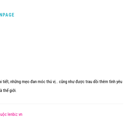
ANPAGE
i tiết, những mẹo đan móc thú vị... cũng như được trau dồi thêm tình yêu
 thế giới.
uộc lenbiz.vn