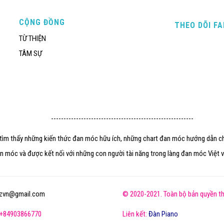
CỘNG ĐỒNG
THEO DÕI F
TỪ THIỆN
TÂM SỰ
---------------------------------------------------------
ẽ tìm thấy những kiến thức đan móc hữu ích, những chart đan móc hướng dẫn ch
n móc và được kết nối với những con người tài năng trong làng đan móc Việt và
izvn@gmail.com
© 2020-2021. Toàn bộ bản quyền th
: +84903866770
Liên kết:
Đàn Piano