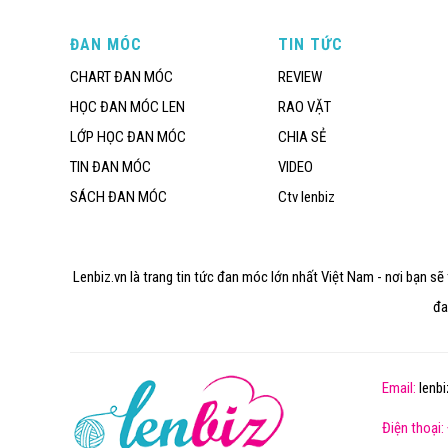
ĐAN MÓC
TIN TỨC
CHART ĐAN MÓC
REVIEW
HỌC ĐAN MÓC LEN
RAO VẶT
LỚP HỌC ĐAN MÓC
CHIA SẺ
TIN ĐAN MÓC
VIDEO
SÁCH ĐAN MÓC
Ctv lenbiz
Lenbiz.vn là trang tin tức đan móc lớn nhất Việt Nam - nơi bạn s
đa
Email:
lenb
Điện thoại