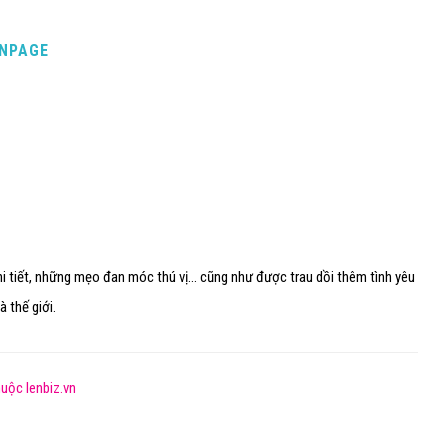
ANPAGE
i tiết, những mẹo đan móc thú vị... cũng như được trau dồi thêm tình yêu
 thế giới.
uộc lenbiz.vn