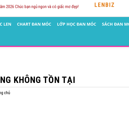
LENBIZ
Năm 2026 Chúc bạn ngủ ngon và có giấc mơ đẹp!
C LEN
CHART ĐAN MÓC
LỚP HỌC ĐAN MÓC
SÁCH ĐAN M
NG KHÔNG TỒN TẠI
ang chủ