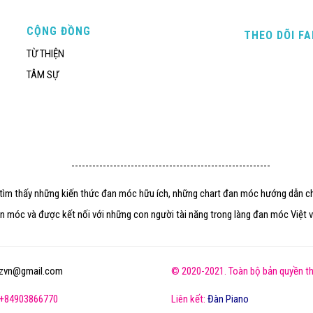
CỘNG ĐỒNG
THEO DÕI F
TỪ THIỆN
TÂM SỰ
---------------------------------------------------------
ẽ tìm thấy những kiến thức đan móc hữu ích, những chart đan móc hướng dẫn ch
n móc và được kết nối với những con người tài năng trong làng đan móc Việt và
izvn@gmail.com
© 2020-2021. Toàn bộ bản quyền th
: +84903866770
Liên kết:
Đàn Piano