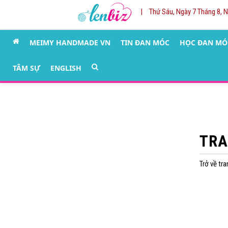
|
Thứ Sáu, Ngày 7 Tháng 8, 
MEIMY HANDMADE VN
TIN ĐAN MÓC
HỌC ĐAN MÓ
TÂM SỰ
ENGLISH
TRA
Trở về tr