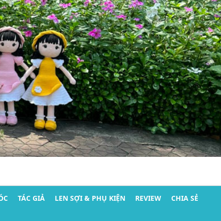
ÓC
TÁC GIẢ
LEN SỢI & PHỤ KIỆN
REVIEW
CHIA SẺ