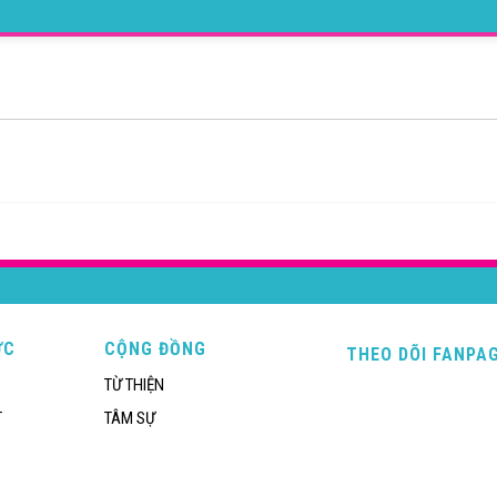
ỨC
CỘNG ĐỒNG
THEO DÕI FANPA
TỪ THIỆN
T
TÂM SỰ