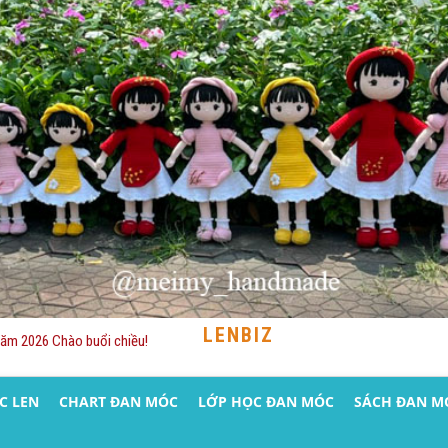
LENBIZ
Năm 2026 Chào buổi chiều!
C LEN
CHART ĐAN MÓC
LỚP HỌC ĐAN MÓC
SÁCH ĐAN M