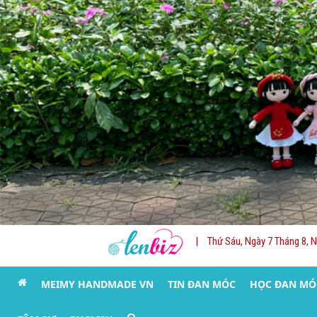
|
Thứ Sáu, Ngày 7 Tháng 8, 
MEIMY HANDMADE VN
TIN ĐAN MÓC
HỌC ĐAN MÓ