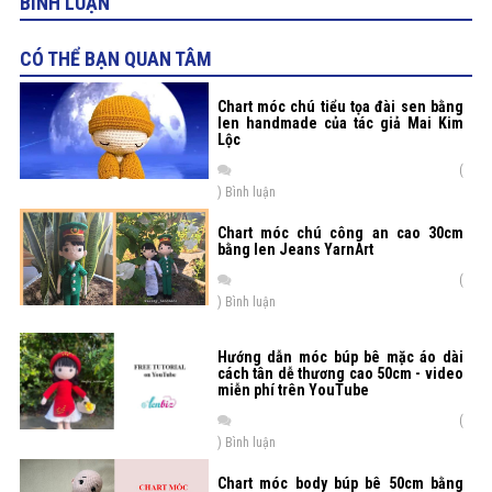
BÌNH LUẬN
CÓ THỂ BẠN QUAN TÂM
Chart móc chú tiểu tọa đài sen bằng
len handmade của tác giả Mai Kim
Lộc
(
) Bình luận
Chart móc chú công an cao 30cm
bằng len Jeans YarnArt
(
) Bình luận
Hướng dẫn móc búp bê mặc áo dài
cách tân dễ thương cao 50cm - video
miễn phí trên YouTube
(
) Bình luận
Chart móc body búp bê 50cm bằng