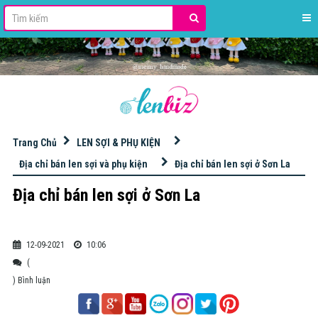
stdClass Object ( [id] => 42 [name] => HỌC ĐAN MÓC LEN [slug] => hoc-dan-moc-len [excerpt] => [content] => [image] => banner_QC/len%20milk%20cotton%20125gr.jpg [imagetop] => [urlimgtop] => [urlimghome] => https://s.shopee.vn/8pdqYKCs0K [imageleft] => [urlimgleft] => [imageright] => banner_QC/KIM%20M%C3%93C%20TULIP.jpg [urlimgright] => https://bit.ly/3ItWrvu [adsvanban] => [adsnhung] => [seo_title] => [seo_description] => [seo_keywords] => [key_primary] => [seo_point] => [order] => 0 [public] => 1 [status] => 1 [statusads] => 1 [adschild] => 1 [hot] => 0 [created] => 2020-12-04 16:56:48 [updated] => 2025-12-15 10:15:55 [user_created] => 2 [user_updated] => 2 [parent_id] => 0 [level] => 1 [lft] => 2 [rgt] => 37 [key] => [theme_layout] => 0 [theme_view] => 0 )
Trang Chủ
LEN SỢI & PHỤ KIỆN
Địa chỉ bán len sợi và phụ kiện
Địa chỉ bán len sợi ở Sơn La
Địa chỉ bán len sợi ở Sơn La
12-09-2021
10:06
(
) Bình luận