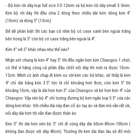
- Bộ kim rời dây loại full size 3.0-12mm và bộ kim rời dây small 3-5mm.
Kim bộ rời dây thì đều chia 2 dòng theo chiều dài kim: dòng kim 4”
(10cm) và dòng 5” (13cm).
Để dễ phân biệt thì các bạn cứ nhìn bộ có case xanh bên ngoài trắng
bên trong là 5” còn bộ có case trắng bên ngoài là 4”.
Kim 4” với 5” khác nhau như thế nào?
Nhận xét chung là kim 4” hay 5” thì đều ngắn hơn kim Chiaogoo 1 chút,
có thể vì hãng cộng cả phần đầu chốt nối dây thì mới ra được 10cm-
13cm. Mình có ảnh chụp đi kèm so với kim các bộ khác, sẽ thấy là kim
4” chỉ dài bằng kim 3.5” tức là chỉ khoảng hơn 8cm, còn kim 5” thì
khoảng 10cm, vậy là dài hơn kim 3” của Chiaogoo và bé hơn kim 4” của
Chiaogoo. Vậy nên bộ 4” chỉ tương đương bộ kim ngắn loại 3.5” của các
dòng kim khác. Với chiều dài này đan cổ áo tay áo và đan mũ vẫn rất ok,
nối dây dài hơn thì vẫn đan được thân áo.
Kim 5” thì dài hơn nên bộ 5” chỉ đi cùng dây dài 60cm-80cm-100cm (
không đan được với dây 40cm). Thường thì kim dài đan lâu sẽ đỡ mỏi