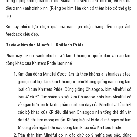
trong đựng những cái nhỏ xíu. Marker thì siêu nhiều, mỗi bộ 50 em mà
đều xanh xanh xinh xinh. (Riêng bộ kim liền còn có thêm kéo có thể gập
lại).
Bộ này nhiều lựa chọn quá mà các bạn nhận hàng đều chụp ảnh
feedback siêu đẹp.
Review kim đan Mindful – Knitter’s Pride
Phần này sẽ so sánh chút ít với kim Chiaogoo quốc dân và các kim
dòng khác của Knitters Pride luôn nhé.
Kim đan dòng Mindful được làm từ thép không gỉ stainless steel
giống chất liệu làm kim Chiaogoo chứ không giống các dòng kim
loại cũ của Knitters Pride. Cũng giống Chiaogoo, kim Mindful có
loại 4” và 5”. Tuy nhiên so với kim Chiaogoo nhìn kim Mindful có
vẻ ngắn hơn, có lẽ là do phần chốt nối dây của Mindful và hầu hết
các bộ khác của KP đều dài hơn Chiaogoo nên tổng thể thì vẫn
đạt độ dài kim mong muốn. Không hiểu vì lý do gì mà ngay cả kim
5” cũng vẫn ngắn hơn các dòng kim khác của Knitters Pride.
Trên thân kim Mindful có in các chữ có ý nghĩa sâu sắc, đúng