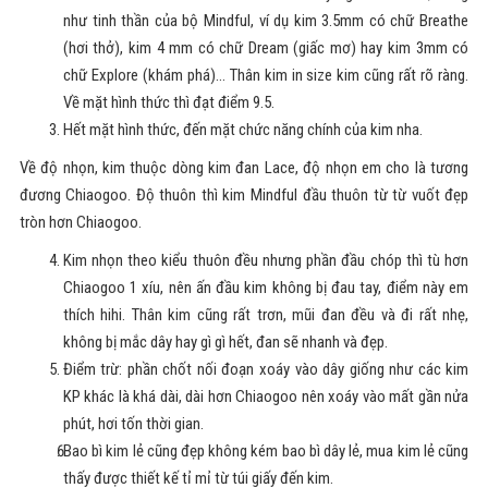
như tinh thần của bộ Mindful, ví dụ kim 3.5mm có chữ Breathe
(hơi thở), kim 4 mm có chữ Dream (giấc mơ) hay kim 3mm có
chữ Explore (khám phá)... Thân kim in size kim cũng rất rõ ràng.
Về mặt hình thức thì đạt điểm 9.5.
Hết mặt hình thức, đến mặt chức năng chính của kim nha.
Về độ nhọn, kim thuộc dòng kim đan Lace, độ nhọn em cho là tương
đương Chiaogoo. Độ thuôn thì kim Mindful đầu thuôn từ từ vuốt đẹp
tròn hơn Chiaogoo.
Kim nhọn theo kiểu thuôn đều nhưng phần đầu chóp thì tù hơn
Chiaogoo 1 xíu, nên ấn đầu kim không bị đau tay, điểm này em
thích hihi. Thân kim cũng rất trơn, mũi đan đều và đi rất nhẹ,
không bị mắc dây hay gì gì hết, đan sẽ nhanh và đẹp.
Điểm trừ: phần chốt nối đoạn xoáy vào dây giống như các kim
KP khác là khá dài, dài hơn Chiaogoo nên xoáy vào mất gần nửa
phút, hơi tốn thời gian.
Bao bì kim lẻ cũng đẹp không kém bao bì dây lẻ, mua kim lẻ cũng
thấy được thiết kế tỉ mỉ từ túi giấy đến kim.