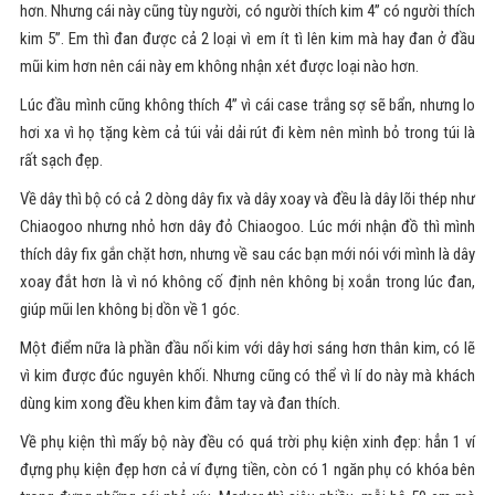
hơn. Nhưng cái này cũng tùy người, có người thích kim 4” có người thích
kim 5”. Em thì đan được cả 2 loại vì em ít tì lên kim mà hay đan ở đầu
mũi kim hơn nên cái này em không nhận xét được loại nào hơn.
Lúc đầu mình cũng không thích 4” vì cái case trắng sợ sẽ bẩn, nhưng lo
hơi xa vì họ tặng kèm cả túi vải dải rút đi kèm nên mình bỏ trong túi là
rất sạch đẹp.
Về dây thì bộ có cả 2 dòng dây fix và dây xoay và đều là dây lõi thép như
Chiaogoo nhưng nhỏ hơn dây đỏ Chiaogoo. Lúc mới nhận đồ thì mình
thích dây fix gắn chặt hơn, nhưng về sau các bạn mới nói với mình là dây
xoay đắt hơn là vì nó không cố định nên không bị xoắn trong lúc đan,
giúp mũi len không bị dồn về 1 góc.
Một điểm nữa là phần đầu nối kim với dây hơi sáng hơn thân kim, có lẽ
vì kim được đúc nguyên khối. Nhưng cũng có thể vì lí do này mà khách
dùng kim xong đều khen kim đằm tay và đan thích.
Về phụ kiện thì mấy bộ này đều có quá trời phụ kiện xinh đẹp: hẳn 1 ví
đựng phụ kiện đẹp hơn cả ví đựng tiền, còn có 1 ngăn phụ có khóa bên