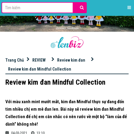
stdClass Object ( [id] => 42 [name] => HỌC ĐAN MÓC LEN [slug] => hoc-dan-moc-len [excerpt] => [content] => [image] => banner_QC/len%20milk%20cotton%20125gr.jpg [imagetop] => [urlimgtop] => [urlimghome] => https://s.shopee.vn/8pdqYKCs0K [imageleft] => [urlimgleft] => [imageright] => banner_QC/KIM%20M%C3%93C%20TULIP.jpg [urlimgright] => https://bit.ly/3ItWrvu [adsvanban] => [adsnhung] => [seo_title] => [seo_description] => [seo_keywords] => [key_primary] => [seo_point] => [order] => 0 [public] => 1 [status] => 1 [statusads] => 1 [adschild] => 1 [hot] => 0 [created] => 2020-12-04 16:56:48 [updated] => 2025-12-15 10:15:55 [user_created] => 2 [user_updated] => 2 [parent_id] => 0 [level] => 1 [lft] => 2 [rgt] => 37 [key] => [theme_layout] => 0 [theme_view] => 0 )
Trang Chủ
REVIEW
Review kim đan
Review kim đan Mindful Collection
Review kim đan Mindful Collection
Với màu xanh mint mướt mắt, kim đan Mindful thực sự đang đốn
tim nhiều chị em mê đan len. Bài này sẽ review kim đan Mindful
Collection để chị em cân nhắc có nên rước về một bộ “làm của để
dành” không nhé!
04-03-2021
13:10