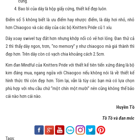
cùng.
Bao bì của dây là hộp giấy cứng, thiết kế đẹp luôn.
Điểm số 5 không biết là ưu điểm hay nhược điểm, là dây hơi nhỏ, nhỏ
hơn Chiaogoo và các dây của các bộ Knitters Pride cũ 1 xíu.
Dây xoay swivel tuy đắt hơn nhưng khớp nối có vẻ hơi lỏng. Đan thử cả
2 thì thấy dây ngon, trơn, “no memory” y như chiaogoo mà giá thành thì
đẹp hơn. Trên dây còn có vạch chia khoảng cách 2.5cm.
Kim đan Mindful của Knitters Pride với thiết kế tiên tiến xứng đáng là bộ
kim đáng mua, ngang ngửa với Chiaogoo nếu không nói là về thiết kế
hình thức thì còn đẹp hơn. Tóm lại, vẫn là tùy các bạn mà có lựa chọn
phù hợp với nhu cầu chứ “một chín một mười” nên cũng không thể bảo
cái nào hơn cái nào.
Huyền Tồ
Tồ Tồ và đan móc
Tags: