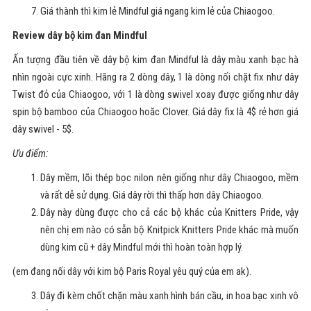
Giá thành thì kim lẻ Mindful giá ngang kim lẻ của Chiaogoo.
Review dây bộ kim đan Mindful
Ấn tượng đầu tiên về dây bộ kim đan Mindful là dây màu xanh bạc hà
nhìn ngoài cực xinh. Hãng ra 2 dòng dây, 1 là dòng nối chặt fix như dây
Twist đỏ của Chiaogoo, với 1 là dòng swivel xoay được giống như dây
spin bộ bamboo của Chiaogoo hoăc Clover. Giá dây fix là 4$ rẻ hơn giá
dây swivel - 5$.
Ưu điểm:
Dây mềm, lõi thép bọc nilon nên giống như dây Chiaogoo, mềm
và rất dễ sử dụng. Giá dây rời thì thấp hơn dây Chiaogoo.
Dây này dùng được cho cả các bộ khác của Knitters Pride, vậy
nên chị em nào có sẵn bộ Knitpick Knitters Pride khác mà muốn
dùng kim cũ + dây Mindful mới thì hoàn toàn hợp lý.
(em đang nối dây với kim bộ Paris Royal yêu quý của em ak).
Dây đi kèm chốt chặn màu xanh hình bán cầu, in hoa bạc xinh vô