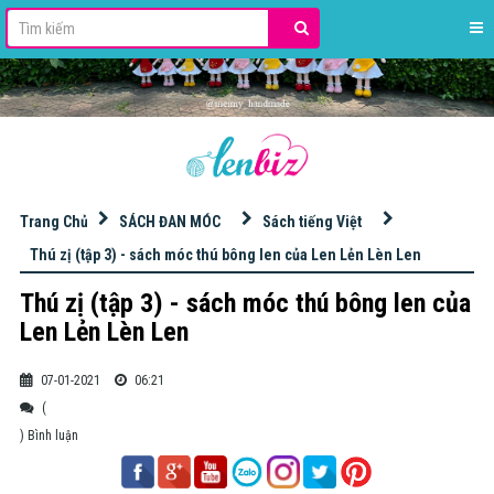
stdClass Object ( [id] => 42 [name] => HỌC ĐAN MÓC LEN [slug] => hoc-dan-moc-len [excerpt] => [content] => [image] => banner_QC/len%20milk%20cotton%20125gr.jpg [imagetop] => [urlimgtop] => [urlimghome] => https://s.shopee.vn/8pdqYKCs0K [imageleft] => [urlimgleft] => [imageright] => banner_QC/KIM%20M%C3%93C%20TULIP.jpg [urlimgright] => https://bit.ly/3ItWrvu [adsvanban] => [adsnhung] => [seo_title] => [seo_description] => [seo_keywords] => [key_primary] => [seo_point] => [order] => 0 [public] => 1 [status] => 1 [statusads] => 1 [adschild] => 1 [hot] => 0 [created] => 2020-12-04 16:56:48 [updated] => 2025-12-15 10:15:55 [user_created] => 2 [user_updated] => 2 [parent_id] => 0 [level] => 1 [lft] => 2 [rgt] => 37 [key] => [theme_layout] => 0 [theme_view] => 0 )
Trang Chủ
SÁCH ĐAN MÓC
Sách tiếng Việt
Thú zị (tập 3) - sách móc thú bông len của Len Lẻn Lèn Len
Thú zị (tập 3) - sách móc thú bông len của
Len Lẻn Lèn Len
07-01-2021
06:21
(
) Bình luận