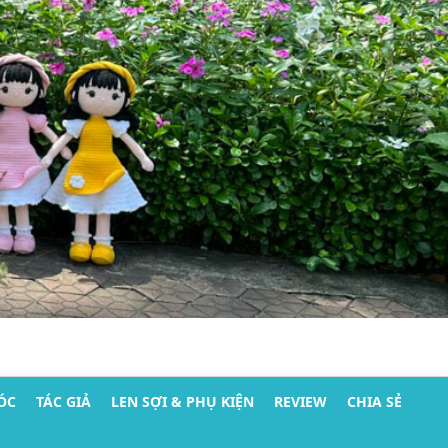
ÓC
TÁC GIẢ
LEN SỢI & PHỤ KIỆN
REVIEW
CHIA SẺ