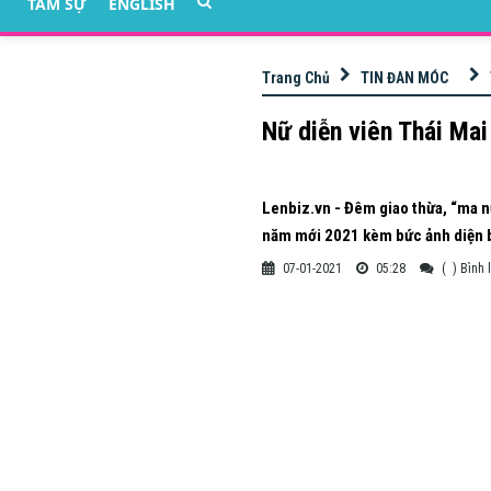
TÂM SỰ
ENGLISH
Trang Chủ
TIN ĐAN MÓC
Nữ diễn viên Thái Mai
Lenbiz.vn - Đêm giao thừa, “ma n
năm mới 2021 kèm bức ảnh diện b
07-01-2021
05:28
(
) Bình 