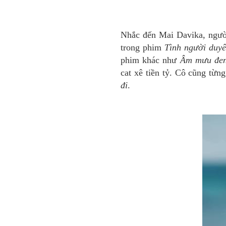
Nhắc đến Mai Davika, người
trong phim
Tình người duy
phim khác như
Âm mưu đen 
cat xê tiền tỷ. Cô cũng t
đi
.