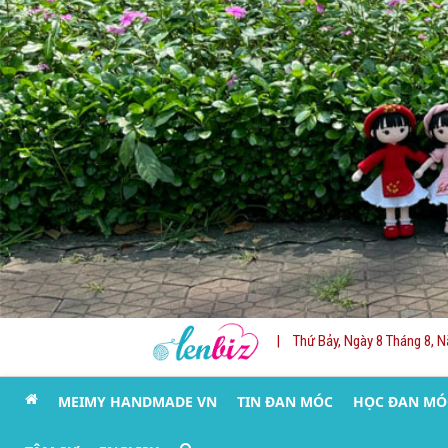
stdClass Object ( [id] => 42 [name] => HỌC ĐAN MÓC LEN [slug] => hoc-dan-moc-len [excerpt] => [content] => [image] => banner_QC/len%20milk%20cotton%20125gr.jpg [imagetop] => [urlimgtop] => [urlimghome] => https://s.shopee.vn/8pdqYKCs0K [imageleft] => [urlimgleft] => [imageright] => banner_QC/KIM%20M%C3%93C%20TULIP.jpg [urlimgright] => https://bit.ly/3ItWrvu [adsvanban] => [adsnhung] => [seo_title] => [seo_description] => [seo_keywords] => [key_primary] => [seo_point] => [order] => 0 [public] => 1 [status] =>
|
Thứ Bảy, Ngày 8 Tháng 8, 
MEIMY HANDMADE VN
TIN ĐAN MÓC
HỌC ĐAN MÓ