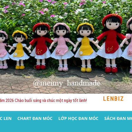
 1 [statusads] => 1 [adschild] => 1 [hot] => 0 [created] => 2020-12-04 16:56:48 [updated] => 2025-12-15 10:15:55 [user_created] => 2 [user_updated] => 2 [parent_id] => 0 [level] => 1 [lft] => 2 [rgt] => 37 [key] => [theme_layout] => 0 [theme_view] => 0 )
LENBIZ
Năm 2026 Chào buổi sáng và chúc một ngày tốt lành!
C LEN
CHART ĐAN MÓC
LỚP HỌC ĐAN MÓC
SÁCH ĐAN M