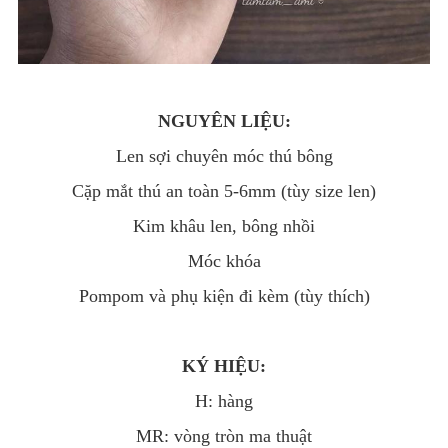
NGUYÊN LIỆU:
Len sợi chuyên móc thú bông
Cặp mắt thú an toàn 5-6mm (tùy size len)
Kim khâu len, bông nhồi
Móc khóa
Pompom và phụ kiện đi kèm (tùy thích)
KÝ HIỆU:
H: hàng
MR: vòng tròn ma thuật