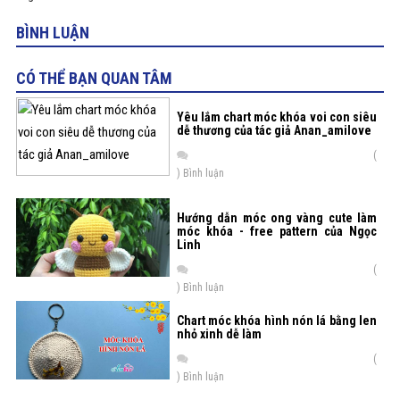
BÌNH LUẬN
CÓ THỂ BẠN QUAN TÂM
Yêu lắm chart móc khóa voi con siêu
dễ thương của tác giả Anan_amilove
(
) Bình luận
Hướng dẫn móc ong vàng cute làm
móc khóa - free pattern của Ngọc
Linh
(
) Bình luận
Chart móc khóa hình nón lá bằng len
nhỏ xinh dễ làm
(
) Bình luận