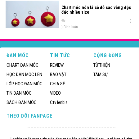
Chart móc nón lá cờ đỏ sao vàng độc
đáo nhiều size
(
) Bình luận
ĐAN MÓC
TIN TỨC
CỘNG ĐỒNG
CHART ĐAN MÓC
REVIEW
TỪ THIỆN
HỌC ĐAN MÓC LEN
RAO VẶT
TÂM SỰ
LỚP HỌC ĐAN MÓC
CHIA SẺ
TIN ĐAN MÓC
VIDEO
SÁCH ĐAN MÓC
Ctv lenbiz
THEO DÕI FANPAGE
---------------------------------------------------------