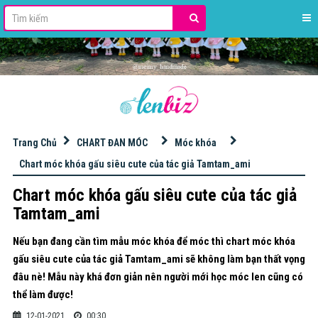
stdClass Object ( [id] => 42 [name] => HỌC ĐAN MÓC LEN [slug] => hoc-dan-moc-len [excerpt] => [content] => [image] => banner_QC/len%20milk%20cotton%20125gr.jpg [imagetop] => [urlimgtop] => [urlimghome] => https://s.shopee.vn/8pdqYKCs0K [imageleft] => [urlimgleft] => [imageright] => banner_QC/KIM%20M%C3%93C%20TULIP.jpg [urlimgright] => https://bit.ly/3ItWrvu [adsvanban] => [adsnhung] => [seo_title] => [seo_description] => [seo_keywords] => [key_primary] => [seo_point] => [order] => 0 [public] => 1 [status] => 1 [statusads] => 1 [adschild] => 1 [hot] => 0 [created] => 2020-12-04 16:56:48 [updated] => 2025-12-15 10:15:55 [user_created] => 2 [user_updated] => 2 [parent_id] => 0 [level] => 1 [lft] => 2 [rgt] => 37 [key] => [theme_layout] => 0 [theme_view] => 0 )
Trang Chủ
CHART ĐAN MÓC
Móc khóa
Chart móc khóa gấu siêu cute của tác giả Tamtam_ami
Chart móc khóa gấu siêu cute của tác giả
Tamtam_ami
Nếu bạn đang cần tìm mẫu móc khóa để móc thì chart móc khóa
gấu siêu cute của tác giả Tamtam_ami sẽ không làm bạn thất vọng
đâu nè! Mẫu này khá đơn giản nên người mới học móc len cũng có
thể làm được!
12-01-2021
00:30