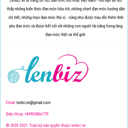
Lenbiz.vn là trang tin tức đan móc lớn nhất Việt Nam - nơi bạn sẽ tìm
thấy những kiến thức đan móc hữu ích, những chart đan móc hướng dẫn
chi tiết, những mẹo đan móc thú vị... cũng như được trau dồi thêm tình
yêu đan móc và được kết nối với những con người tài năng trong làng
đan móc Việt và thế giới.
Email:
lenbizvn@gmail.com
Điện thoại: +84903866770
© 2020-2021. Toàn bộ bản quyền thuộc lenbiz.vn