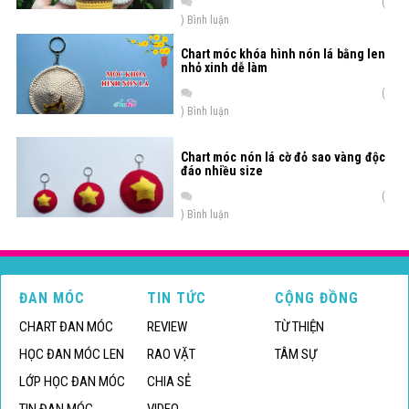
(
) Bình luận
Chart móc khóa hình nón lá bằng len
nhỏ xinh dễ làm
(
) Bình luận
Chart móc nón lá cờ đỏ sao vàng độc
đáo nhiều size
(
) Bình luận
ĐAN MÓC
TIN TỨC
CỘNG ĐỒNG
CHART ĐAN MÓC
REVIEW
TỪ THIỆN
HỌC ĐAN MÓC LEN
RAO VẶT
TÂM SỰ
LỚP HỌC ĐAN MÓC
CHIA SẺ