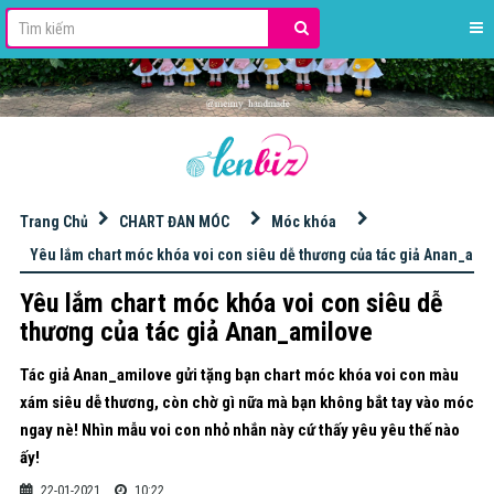
stdClass Object ( [id] => 42 [name] => HỌC ĐAN MÓC LEN [slug] => hoc-dan-moc-len [excerpt] => [content] => [image] => banner_QC/len%20milk%20cotton%20125gr.jpg [imagetop] => [urlimgtop] => [urlimghome] => https://s.shopee.vn/8pdqYKCs0K [imageleft] => [urlimgleft] => [imageright] => banner_QC/KIM%20M%C3%93C%20TULIP.jpg [urlimgright] => https://bit.ly/3ItWrvu [adsvanban] => [adsnhung] => [seo_title] => [seo_description] => [seo_keywords] => [key_primary] => [seo_point] => [order] => 0 [public] => 1 [status] => 1 [statusads] => 1 [adschild] => 1 [hot] => 0 [created] => 2020-12-04 16:56:48 [updated] => 2025-12-15 10:15:55 [user_created] => 2 [user_updated] => 2 [parent_id] => 0 [level] => 1 [lft] => 2 [rgt] => 37 [key] => [theme_layout] => 0 [theme_view] => 0 )
Trang Chủ
CHART ĐAN MÓC
Móc khóa
Yêu lắm chart móc khóa voi con siêu dễ thương của tác giả Anan_ami
Yêu lắm chart móc khóa voi con siêu dễ
thương của tác giả Anan_amilove
Tác giả Anan_amilove gửi tặng bạn chart móc khóa voi con màu
xám siêu dễ thương, còn chờ gì nữa mà bạn không bắt tay vào móc
ngay nè! Nhìn mẫu voi con nhỏ nhắn này cứ thấy yêu yêu thế nào
ấy!
22-01-2021
10:22