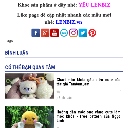
Khoe sản phẩm ở đây nhé:
YÊU LENBIZ
Like page để cập nhật nhanh các mẫu mới
nhé:
LENBIZ.vn
Tags:
BÌNH LUẬN
CÓ THỂ BẠN QUAN TÂM
Chart móc khóa gấu siêu cute của
tác giả Tamtam_ami
(
) Bình luận
Hướng dẫn móc ong vàng cute làm
móc khóa - free pattern của Ngọc
Linh