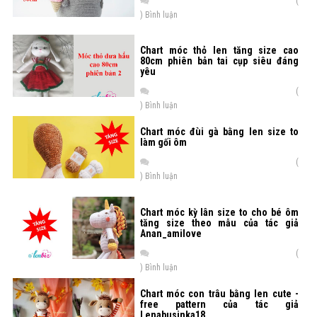
(
) Bình luận
Chart móc thỏ len tăng size cao
80cm phiên bản tai cụp siêu đáng
yêu
(
) Bình luận
Chart móc đùi gà bằng len size to
làm gối ôm
(
) Bình luận
Chart móc kỳ lân size to cho bé ôm
tăng size theo mẫu của tác giả
Anan_amilove
(
) Bình luận
Chart móc con trâu bằng len cute -
free pattern của tác giả
Lenabusinka18