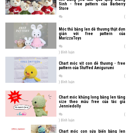
Sinh - free pattern của Barberry
Store
(
) Bình luận
Móc thỏ bằng len dễ thương thật đơn
giản với free pattern của
MarizzaToys
(
) Bình luận
Chart móc vịt con dễ thương - free
pattern của Stuffed Amigurumi
(
) Bình luận
Chart móc khủng long bằng len tăng
size theo mẫu free của tác giả
Jenniedolly
(
) Bình luận
Chart móc con sứa biển bằng len