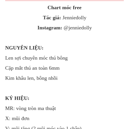
Chart móc free
Tác giả:
Jenniedolly
Instagram:
@jenniedolly
NGUYÊN LIỆU:
Len sợi chuyên móc thú bông
Cặp mắt thú an toàn 6mm
Kim khâu len, bông nhồi
KÝ HIỆU:
MR: vòng tròn ma thuật
X: mũi đơn
V: mũi tăng (2 mũi móc vào 1 chân)