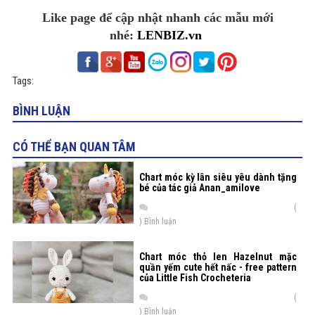
Like page để cập nhật nhanh các mẫu mới
nhé:
LENBIZ.vn
Tags:
BÌNH LUẬN
CÓ THỂ BẠN QUAN TÂM
Chart móc kỳ lân siêu yêu dành tặng
bé của tác giả Anan_amilove
(
) Bình luận
Chart móc thỏ len Hazelnut mặc
quần yếm cute hết nấc - free pattern
của Little Fish Crocheteria
(
) Bình luận