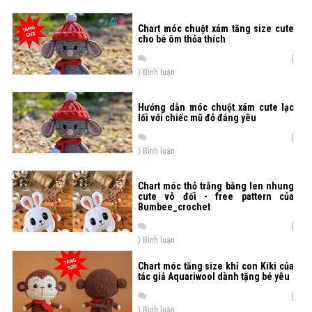
Chart móc chuột xám tăng size cute
cho bé ôm thỏa thích
(
) Bình luận
Hướng dẫn móc chuột xám cute lạc
lối với chiếc mũ đỏ đáng yêu
(
) Bình luận
Chart móc thỏ trắng bằng len nhung
cute vô đối - free pattern của
Bumbee_crochet
(
) Bình luận
Chart móc tăng size khỉ con Kiki của
tác giả Aquariwool dành tặng bé yêu
(
) Bình luận