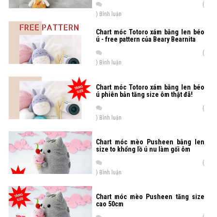
(
) Bình luận
Chart móc Totoro xám bằng len béo
ú - free pattern của Beary Bearnita
(
) Bình luận
Chart móc Totoro xám bằng len béo
ú phiên bản tăng size ôm thật đã!
(
) Bình luận
Chart móc mèo Pusheen bằng len
size to khổng lồ ú nu làm gối ôm
(
) Bình luận
Chart móc mèo Pusheen tăng size
cao 50cm