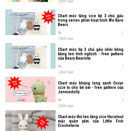
) Bình luận
Chart móc tăng size bộ 3 chú gấu
trong series phim hoạt hình We Bare
Bears
(
) Bình luận
Chart móc bộ 3 chú gấu nhồi bông
bằng len tinh nghịch - free pattern
của Beary Bearnita
(
) Bình luận
Chart móc khủng long xanh Oscar
size to cho bé ôm - free pattern của
Jenniedolly
(
) Bình luận
Chart móc thỏ len tăng size Hazelnut
mặc quần yếm của Little Fish
Crocheteria