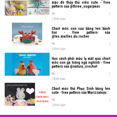
mặc đồ thủy thủ siêu cute - free
pattern của @three_sugarpeas
(
) Bình luận
Chart móc con cua bằng len bảnh
trai - free pattern của
@les.mailles.du.rocher
(
) Bình luận
Học cách phối màu lạ mắt qua chart
móc con gà trống ngộ nghĩnh - free
pattern của @natura_crochet
(
) Bình luận
Chart móc thỏ Phục Sinh bằng len
cute - free pattern của Marizzatoys
(
) Bình luận