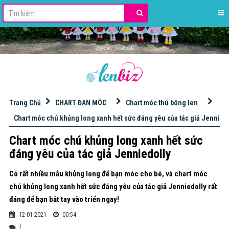
stdClass Object ( [id] => 42 [name] => HỌC ĐAN MÓC LEN [slug] => hoc-dan-moc-len [excerpt] => [content] => [image] => banner_QC/len%20milk%20cotton%20125gr.jpg [imagetop] => [urlimgtop] => [urlimghome] => https://s.shopee.vn/8pdqYKCs0K [imageleft] => [urlimgleft] => [imageright] => banner_QC/KIM%20M%C3%93C%20TULIP.jpg [urlimgright] => https://bit.ly/3ItWrvu [adsvanban] => [adsnhung] => [seo_title] => [seo_description] => [seo_keywords] => [key_primary] => [seo_point] => [order] => 0 [public] => 1 [status] => 1 [statusads] => 1 [adschild] => 1 [hot] => 0 [created] => 2020-12-04 16:56:48 [updated] => 2025-12-15 10:15:55 [user_created] => 2 [user_updated] => 2 [parent_id] => 0 [level] => 1 [lft] => 2 [rgt] => 37 [key] => [theme_layout] => 0 [theme_view] => 0 )
Trang Chủ
CHART ĐAN MÓC
Chart móc thú bông len
Chart móc chú khủng long xanh hết sức đáng yêu của tác giả Jennied
Chart móc chú khủng long xanh hết sức
đáng yêu của tác giả Jenniedolly
Có rất nhiều mẫu khủng long để bạn móc cho bé, và chart móc
chú khủng long xanh hết sức đáng yêu của tác giả Jenniedolly rất
đáng để bạn bắt tay vào triển ngay!
12-01-2021
00:54
(