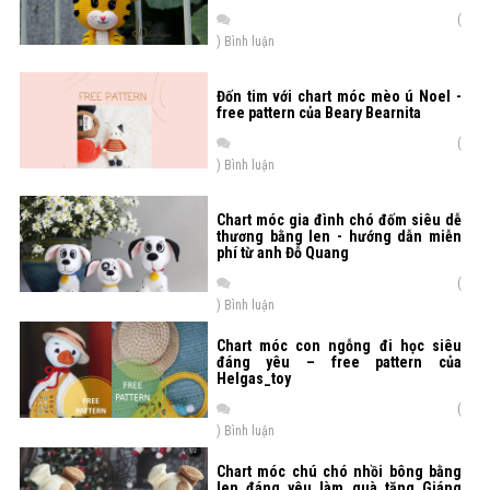
(
) Bình luận
Đốn tim với chart móc mèo ú Noel -
free pattern của Beary Bearnita
(
) Bình luận
Chart móc gia đình chó đốm siêu dễ
thương bằng len - hướng dẫn miễn
phí từ anh Đỗ Quang
(
) Bình luận
Chart móc con ngỗng đi học siêu
đáng yêu – free pattern của
Helgas_toy
(
) Bình luận
Chart móc chú chó nhồi bông bằng
len đáng yêu làm quà tặng Giáng