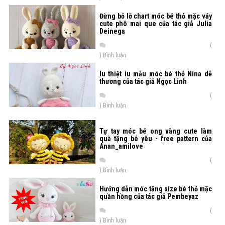
Đừng bỏ lỡ chart móc bé thỏ mặc váy
cute phô mai que của tác giả Julia
Deinega
(
) Bình luận
Iu thiệt iu mẫu móc bé thỏ Nina dễ
thương của tác giả Ngọc Linh
(
) Bình luận
Tự tay móc bé ong vàng cute làm
quà tặng bé yêu - free pattern của
Anan_amilove
(
) Bình luận
Hướng dẫn móc tăng size bé thỏ mặc
quần hồng của tác giả Pembeyaz
(
) Bình luận