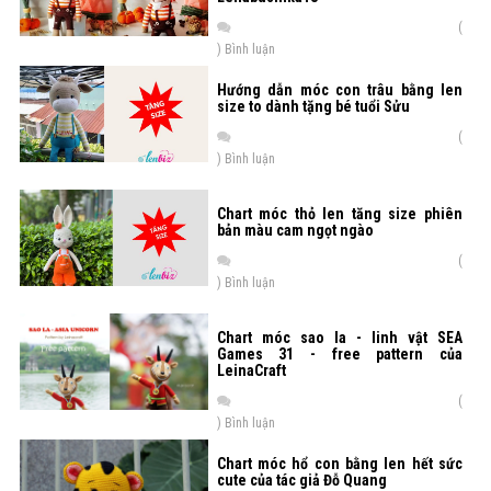
(
) Bình luận
Hướng dẫn móc con trâu bằng len
size to dành tặng bé tuổi Sửu
(
) Bình luận
Chart móc thỏ len tăng size phiên
bản màu cam ngọt ngào
(
) Bình luận
Chart móc sao la - linh vật SEA
Games 31 - free pattern của
LeinaCraft
(
) Bình luận
Chart móc hổ con bằng len hết sức
cute của tác giả Đỗ Quang