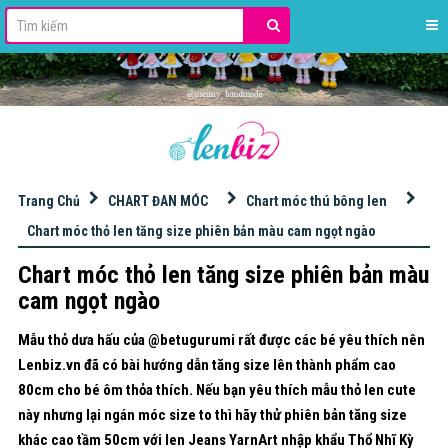
stdClass Object ( [id] => 42 [name] => HỌC ĐAN MÓC LEN [slug] => hoc-dan-moc-len [excerpt] => [content] => [image] => banner_QC/len%20milk%20cotton%20125gr.jpg [imagetop] => [urlimgtop] => [urlimghome] => https://s.shopee.vn/8pdqYKCs0K [imageleft] => [urlimgleft] => [imageright] => banner_QC/KIM%20M%C3%93C%20TULIP.jpg [urlimgright] => https://bit.ly/3ItWrvu [adsvanban] => [adsnhung] => [seo_title] => [seo_description] => [seo_keywords] => [key_primary] => [seo_point] => [order] => 0 [public] => 1 [status] => 1 [statusads] => 1 [adschild] => 1 [hot] => 0 [created] => 2020-12-04 16:56:48 [updated] => 2025-12-15 10:15:55 [user_created] => 2 [user_updated] => 2 [parent_id] => 0 [level] => 1 [lft] => 2 [rgt] => 37 [key] => [theme_layout] => 0 [theme_view] => 0 )
Trang Chủ
CHART ĐAN MÓC
Chart móc thú bông len
Chart móc thỏ len tăng size phiên bản màu cam ngọt ngào
Chart móc thỏ len tăng size phiên bản màu
cam ngọt ngào
Mẫu thỏ dưa hấu của @betugurumi rất được các bé yêu thích nên
Lenbiz.vn đã có bài hướng dẫn tăng size lên thành phẩm cao
80cm cho bé ôm thỏa thích. Nếu bạn yêu thích mẫu thỏ len cute
này nhưng lại ngán móc size to thì hãy thử phiên bản tăng size
khác cao tầm 50cm với len Jeans YarnArt nhập khẩu Thổ Nhĩ Kỳ