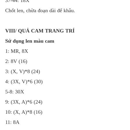
37-44: 18X
Chốt len, chừa đoạn dài để khâu.
VIII/ QUẢ CAM TRANG TRÍ
Sử dụng len màu cam
1: MR, 8X
2: 8V (16)
3: (X, V)*8 (24)
4: (3X, V)*6 (30)
5-8: 30X
9: (3X, A)*6 (24)
10: (X, A)*8 (16)
11: 8A