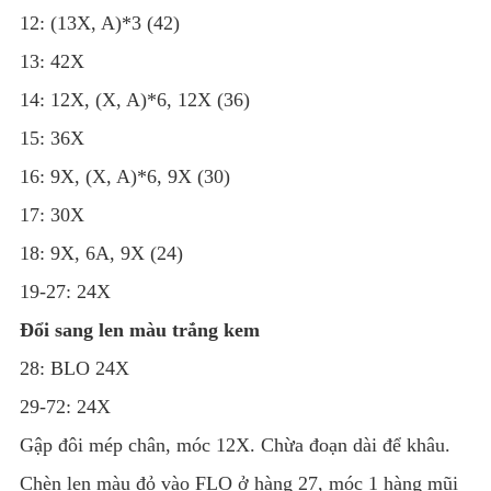
12: (13X, A)*3 (42)
13: 42X
14: 12X, (X, A)*6, 12X (36)
15: 36X
16: 9X, (X, A)*6, 9X (30)
17: 30X
18: 9X, 6A, 9X (24)
19-27: 24X
Đổi sang len màu trắng kem
28: BLO 24X
29-72: 24X
Gập đôi mép chân, móc 12X. Chừa đoạn dài để khâu.
Chèn len màu đỏ vào FLO ở hàng 27, móc 1 hàng mũi