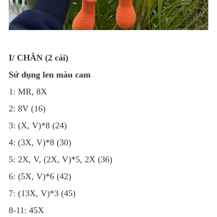
I/ CHÂN (2 cái)
Sử dụng len màu cam
1: MR, 8X
2: 8V (16)
3: (X, V)*8 (24)
4: (3X, V)*8 (30)
5: 2X, V, (2X, V)*5, 2X (36)
6: (5X, V)*6 (42)
7: (13X, V)*3 (45)
8-11: 45X