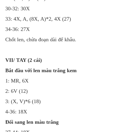
30-32: 30X
33: 4X, A, (8X, A)*2, 4X (27)
34-36: 27X
Chốt len, chừa đoạn dài để khâu.
VII/ TAY (2 cái)
Bắt đầu với len màu trắng kem
1: MR, 6X
2: 6V (12)
3: (X, V)*6 (18)
4-36: 18X
Đổi sang len màu trắng