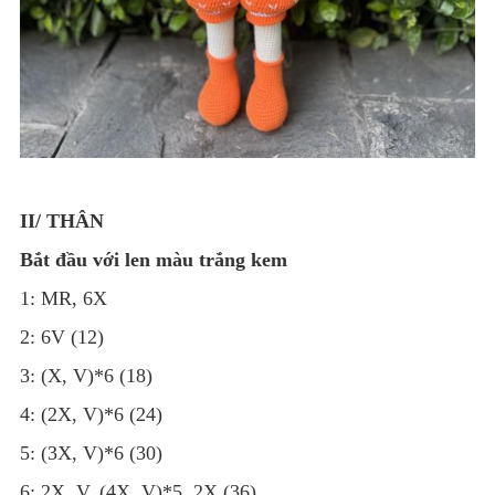
II/ THÂN
Bắt đầu với len màu trắng kem
1: MR, 6X
2: 6V (12)
3: (X, V)*6 (18)
4: (2X, V)*6 (24)
5: (3X, V)*6 (30)
6: 2X, V, (4X, V)*5, 2X (36)