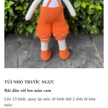
TÚI NHỎ TRƯỚC NGỰC
Bắt đầu với len màu cam
Lên 13 bính, quay lại móc từ bính thứ 2 tính từ kim
móc: