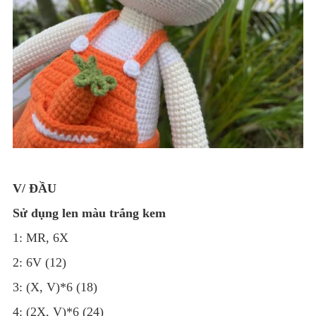
V/ ĐẦU
Sử dụng len màu trắng kem
1: MR, 6X
2: 6V (12)
3: (X, V)*6 (18)
4: (2X, V)*6 (24)