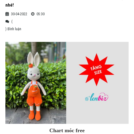
nhé!
30-04-2022
05:30
(
) Bình luận
Chart móc free